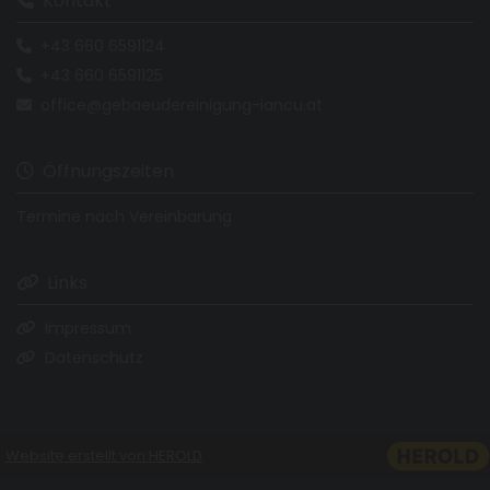
Kontakt
+43 660 6591124

+43 660 6591125

office@gebaeudereinigung-iancu.at

Öffnungszeiten

Termine nach Vereinbarung
Links

Impressum

Datenschutz

Website erstellt von HEROLD