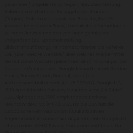
gesehene / angeklickte Anzeigen, Spracheinstellung.
Außerdem wird erfasst: Ihr ungefährer Standort
(Region), Datum und Uhrzeit des Besuchs, Ihre IP-
Adresse (in gekürzter Form), technische Informationen
zu Ihrem Browser und den von Ihnen genutzten
Endgeräten (z.B. Spracheinstellung,
Bildschirmauflösung), Ihr Internetanbieter, die Referrer-
URL (über welche Website/ über welches Werbemittel
Sie auf diese Website gekommen sind). Empfänger der
Daten sind/können sein: Google Ireland Limited, Gordon
House, Barrow Street, Dublin 4, Irland (als
Auftragsverarbeiter nach Art. 28 DSGVO), Google LLC,
1600 Amphitheatre Parkway Mountain View, CA 94043,
USA, Alphabet Inc., 1600 Amphitheatre Parkway
Mountain View, CA 94043, USA. Für die USA hat die
Europäische Kommission am 10.Juli 2023 ihren
Angemessenheitsbeschluss angenommen. Google LLC
ist nach dem EU-US Privacy Framework zertifiziert. Da
Google-Server weltweit verteilt sind und eine