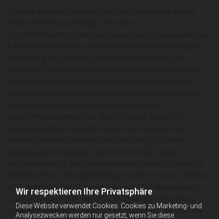
Google Analytics 4Soweit Sie Ihre Einwilligung erklärt
haben (Rechtsgrundlage: Art 6 Abs 1 S 1
lit.a DSGVO und Umsetzungsgesetzen zur europäischen
E-Privacy-Richtlinie), wird auf dieser Website Google
Analytics 4 eingesetzt, ein Webanalysedienst der
Google LLC. Im Auftrag des Betreibers dieser Website
wird Google diese Informationen benutzen, um Ihre
pseudonyme Nutzung der Website auszuwerten und
um Reports über die Website-Aktivitäten
zusammenzustellen. Die durch Google Analytics
bereitgestellten Reports dienen der Analyse der
Leistung unserer Website und des Erfolgs unserer
Marketing-Kampagnen. Verantwortliche Stelle für
Nutzer in der EU/ dem EWR und der Schweiz ist Google
Ireland Limited, Google Building Gordon House, 4 Barrow
St, Dublin, D04 E5W5, Irland („Google“). Dabei werden
Wir respektieren Ihre Privatsphäre
Cookies verwendet, die eine Analyse der Benutzung
Diese Website verwendet Cookies. Cookies zu Marketing- und
unserer Webseiten durch Sie ermöglichen. Die mittels
Analysezwecken werden nur gesetzt, wenn Sie diese